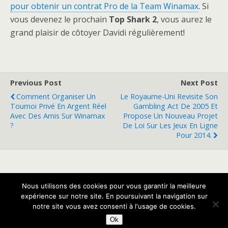
pour obtenir un contrat Pro de la Team Winamax
. Si
vous devenez le prochain
Top Shark 2
, vous aurez le
grand plaisir de côtoyer Davidi régulièrement!
Previous Post
Next Post
Comment Organiser Un
Le Royaume-Uni Revisite Son
Tournoi Privé En Argent Réel
Gambling Act De 2005 Et
Avec Des Amis Sur Winamax
Propose Un Nouveau Projet
?
De Loi Sur Les Jeux En Ligne
Pour 2014.
Back to top
Nous utilisons des cookies pour vous garantir la meilleure
expérience sur notre site. En poursuivant la navigation sur
Mobile
Desktop
notre site vous avez consenti à l'usage de cookies.
Ok