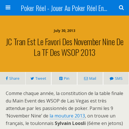
Poker Réel - Jouer Au Poker Réel En Ligne - Sites De Jeux Réels
July 30, 2013
JC Tran Est Le Favori Des November Nine De
La TF Des WSOP 2013
Share
Tweet
Pin
Mail
SMS
Comme chaque année, la constitution de la table finale
du Main Event des WSOP de Las Vegas est très
attendue par les passionnés de poker. Parmi les 9
‘November Nine’ de
la mouture 2013
, on trouve un
français, le toulonnais
Sylvain Loosli
(6éme en jetons)