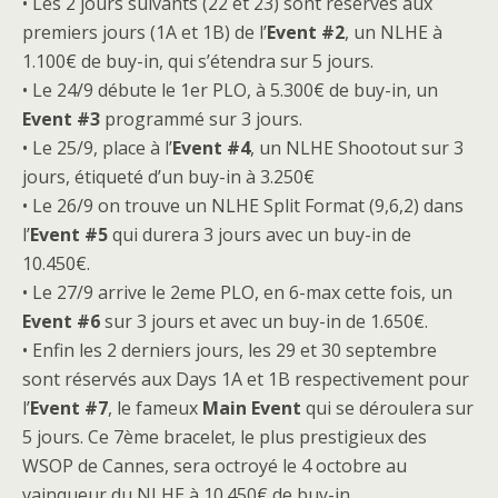
• Les 2 jours suivants (22 et 23) sont réservés aux
premiers jours (1A et 1B) de l’
Event #2
, un NLHE à
1.100€ de buy-in, qui s’étendra sur 5 jours.
• Le 24/9 débute le 1er PLO, à 5.300€ de buy-in, un
Event #3
programmé sur 3 jours.
• Le 25/9, place à l’
Event #4
, un NLHE Shootout sur 3
jours, étiqueté d’un buy-in à 3.250€
• Le 26/9 on trouve un NLHE Split Format (9,6,2) dans
l’
Event #5
qui durera 3 jours avec un buy-in de
10.450€.
• Le 27/9 arrive le 2eme PLO, en 6-max cette fois, un
Event #6
sur 3 jours et avec un buy-in de 1.650€.
• Enfin les 2 derniers jours, les 29 et 30 septembre
sont réservés aux Days 1A et 1B respectivement pour
l’
Event #7
, le fameux
Main Event
qui se déroulera sur
5 jours. Ce 7ème bracelet, le plus prestigieux des
WSOP de Cannes, sera octroyé le 4 octobre au
vainqueur du NLHE à 10.450€ de buy-in.